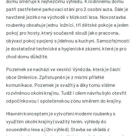
domu směřuje k nejhezčímu výhledu. K rodinnému domu
patří zastřešené parkovací stání pro 2 osobní auta. Dále je
navržené jezírko na východě v blízkosti lesa. Novostavba
roubenky obsahuje jednu ložnici, tři dětské pokoje a jeden
pokoj pro hosty, který současně slouží jako pracovna,
obývací pokoj spojený s jídelnou a kuchyní. Samozřejmostí
je dostatečné technické a hygienické zázemí, které je pro
chod domu důležité.
Pozemek se nachází ve vesnici Výnězda, která je částí
obce Omlenice. Zpřístupněn je z místní přilehlé
komunikace. Pozemek je svažitý a díky tomu vidíme
rozvlněnou okolní krajinu. Tudíž i cílem návrhu bylo otevřít
odpočinkovou i společenskou zónu směrem do krajiny.
Hlavním konceptem je vytvoření moderní roubenky s
využitím okolní krajiny (svažitý terén, výhledy do
sousedního lesa a jižní výhled). Stavba se skládá z