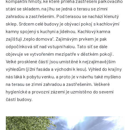
kompaktní hmoty, ke které přiléhá zastřešení parkovacího
stání se skladem, na jihu se jedná o terasu se zimní
zahradou a zastřešením. Pod terasou se nachází klenutý
sklep. Srdcem celé budovy je obývací pokoj s kachlovými
kamny spojený s kuchyní a jídelnou. Kachlový kamna
zajišťují „teplo domova“. Zajímávým prvkem je pak
odpočinková síť nad vstupní halou. Tato síť se dále
objevuje ve vytvořeném mezipatře v děstkém pokoji.
Velké prosklené části jsou umístěné k nejzajímavějším
výhledům (jižní fasáda a východní k lesu). Výhled do krajiny
nás láká k pobytu venku, a proto je v návrhu také myšleno
na terasu se zimní zahradou a zastřešením. Veškeré
hygienické a provozní zázemí je uzmístěno do severní
části budovy.